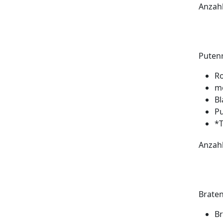
Anzah
Putenr
Ro
m
Bl
Pu
*T
Anzah
Braten
Br