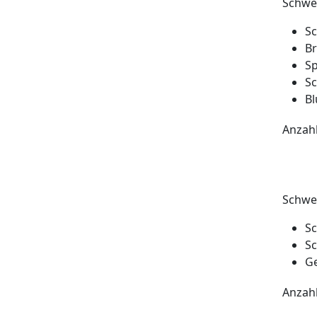
Schwei
S
Br
S
Sc
Bl
Anzah
Schwe
Sc
Sc
G
Anzah