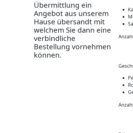
Übermittlung ein
Ka
Angebot aus unserem
Mi
Hause übersandt mit
Sa
welchem Sie dann eine
verbindliche
Anzah
Bestellung vornehmen
können.
Gesch
P
Ro
G
Anzah