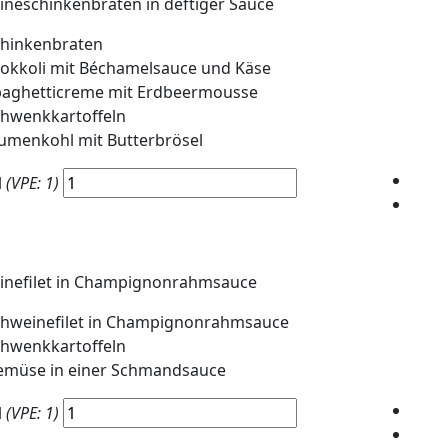
neschinkenbraten in deftiger Sauce
chinkenbraten
okkoli mit Béchamelsauce und Käse
paghetticreme mit Erdbeermousse
hwenkkartoffeln
umenkohl mit Butterbrösel
l
(VPE: 1)
inefilet in Champignonrahmsauce
hweinefilet in Champignonrahmsauce
hwenkkartoffeln
emüse in einer Schmandsauce
l
(VPE: 1)