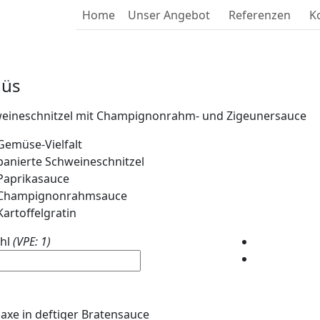
Home
Unser Angebot
Referenzen
K
üs
eineschnitzel mit Champignonrahm- und Zigeunersauce
Gemüse-Vielfalt
panierte Schweineschnitzel
Paprikasauce
Champignonrahmsauce
Kartoffelgratin
hl
(VPE: 1)
axe in deftiger Bratensauce