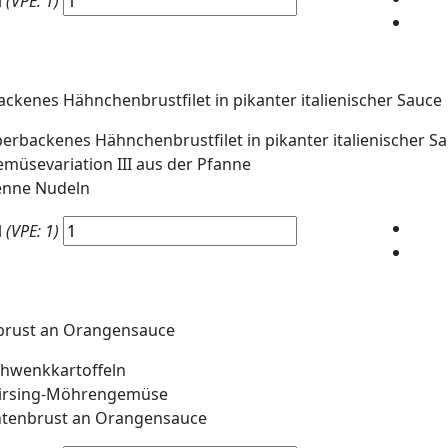
l
(VPE: 1)
ckenes Hähnchenbrustfilet in pikanter italienischer Sauce
erbackenes Hähnchenbrustfilet in pikanter italienischer S
müsevariation III aus der Pfanne
enne Nudeln
l
(VPE: 1)
brust an Orangensauce
hwenkkartoffeln
irsing-Möhrengemüse
ntenbrust an Orangensauce