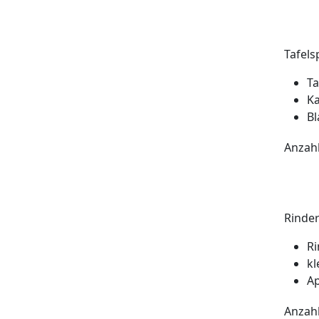
Tafels
Ta
Ka
Bl
Anzah
Rinder
Ri
kl
Ap
Anzah