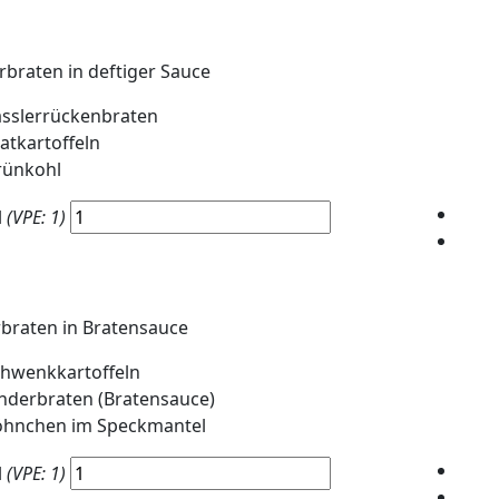
rbraten in deftiger Sauce
sslerrückenbraten
atkartoffeln
rünkohl
l
(VPE: 1)
braten in Bratensauce
hwenkkartoffeln
nderbraten (Bratensauce)
öhnchen im Speckmantel
l
(VPE: 1)