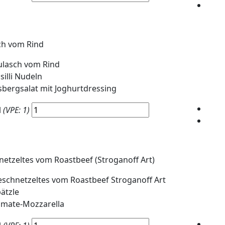
ch vom Rind
lasch vom Rind
silli Nudeln
sbergsalat mit Joghurtdressing
l
(VPE: 1)
etzeltes vom Roastbeef (Stroganoff Art)
schnetzeltes vom Roastbeef Stroganoff Art
ätzle
omate-Mozzarella