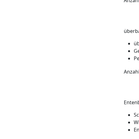
Anzah
überba
üb
Ge
P
Anzah
Enten
Sc
W
E