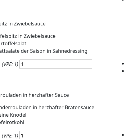
pitz in Zwiebelsauce
felspitz in Zwiebelsauce
rtoffelsalat
attsalate der Saison in Sahnedressing
l
(VPE: 1)
rouladen in herzhafter Sauce
nderrouladen in herzhafter Bratensauce
eine Knödel
felrotkohl
l
(VPE: 1)