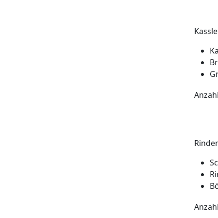
Kassle
Ka
Br
G
Anzah
Rinder
Sc
Ri
B
Anzah