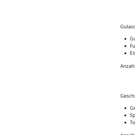
Gulas
Gu
Fu
Ei
Anzah
Geschn
Ge
Sp
T