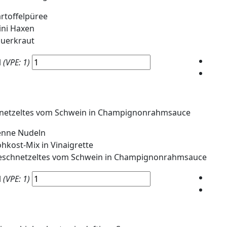
rtoffelpüree
ni Haxen
uerkraut
l
(VPE: 1)
netzeltes vom Schwein in Champignonrahmsauce
enne Nudeln
hkost-Mix in Vinaigrette
eschnetzeltes vom Schwein in Champignonrahmsauce
l
(VPE: 1)