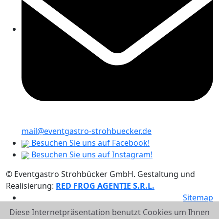
mail@eventgastro-strohbuecker.de
Besuchen Sie uns auf Facebook!
Besuchen Sie uns auf Instagram!
© Eventgastro Strohbücker GmbH. Gestaltung und
Realisierung:
RED FROG AGENTIE S.R.L.
Sitemap
Impressum
Diese Internetpräsentation benutzt Cookies um Ihnen